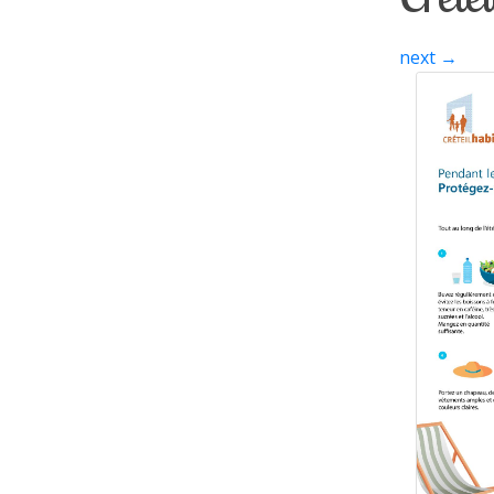
next
→