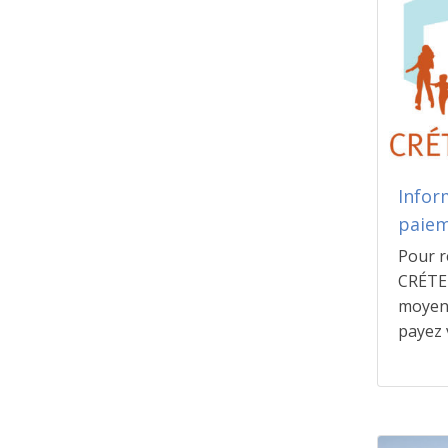
Infor
paiem
Pour r
CRÉTEI
moyens
payez v