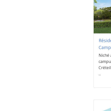
Résid
Camp
Niché 
campus
Crétei
...