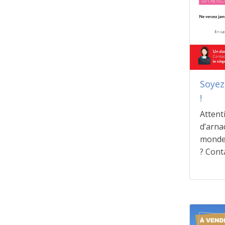
Soyez
!
Attent
d’arna
monde.
? Conta