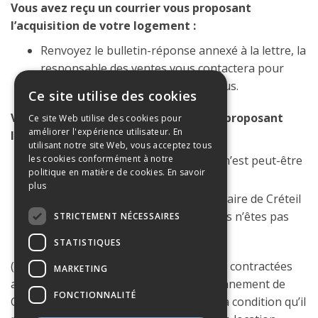
Vous avez reçu un courrier vous proposant
l’acquisition de votre logement :
Renvoyez le bulletin-réponse annexé à la lettre, la
responsable des ventes vous contactera pour
convenir avec vous d’un rendez-vous.
Ce site utilise des cookies
Vous n’avez pas reçu de courrier vous proposant
Ce site Web utilise des cookies pour
améliorer l'expérience utilisateur. En
l’acquisition de votre logement :
utilisant notre site Web, vous acceptez tous
les cookies conformément à notre
Renseignez-vous, votre résidence n’est peut-être
politique en matière de cookies.
En savoir
pas encore mise en vente,
plus
Relisez votre bail, si vous êtes locataire de Créteil
Habitat depuis moins de 5 ans, vous n’êtes pas
STRICTEMENT NÉCESSAIRES
encore éligible (*).
STATISTIQUES
(*) Depuis le 1er janvier 2016, les années contractées
MARKETING
auprès de Créteil Habitat Semic et anciennement de
FONCTIONNALITÉ
Créteil Habitat OPH sont cumulables, à la condition qu’il