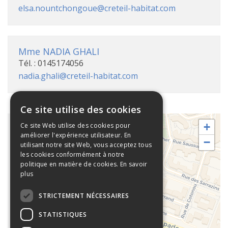
elsa.nountchongoue@creteil-habitat.com
Mme NADIA GHALI
Tél. : 0145174056
nadia.ghali@creteil-habitat.com
Ce site utilise des cookies
+
Ce site Web utilise des cookies pour
améliorer l'expérience utilisateur. En
−
utilisant notre site Web, vous acceptez tous
Sardane
les cookies conformément à notre
politique en matière de cookies.
En savoir
56 avenue
plus
François
Mitterrand,
STRICTEMENT NÉCESSAIRES
94000
STATISTIQUES
Créteil