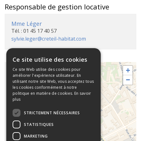
Responsable de gestion locative
Mme Léger
Tél. : 01 45 17 40 57
sylvie.leger@creteil-habitat.com
Ce site utilise des cookies
+
Ce site Web utilise des cookies pour
améliorer l'expérience utilisateur. En
−
utilisant notre site Web, vous acceptez tous
Jean
les cookies conformément à notre
Mathey
politique en matière de cookies.
En savoir
plus
29 avenue
Pierre
STRICTEMENT NÉCESSAIRES
Brossolette
STATISTIQUES
94000
Créteil
MARKETING